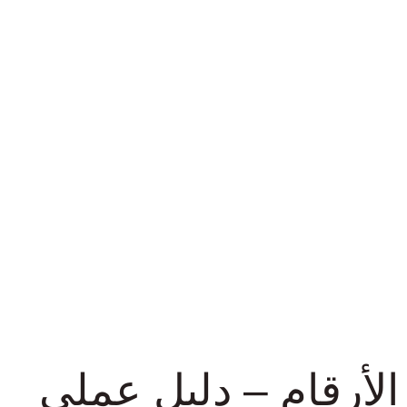
اة
لأرقام – دليل عملي