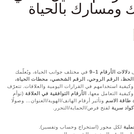
 ومسارك بالحياة
ى
دلالات الأرقام 1–9
في مختلف جوانب الحياة، ويُعلّمك
الحظ، الرقم الروحي، الرقم الشخصي، محطات الحياة،
كيفية استخدامهم في القرارات اليومية والعلاقات. تتعرّف
كيفية التعامل معها،
الأرقام التوافقية في العلاقة
(توأم
ة
طاقة الاسم
وتأثير أرقام الهاتف/الهوية/العنوان… وصولًا
كواد سرية
لفتح فرص/الحماية/التحرر.
ملية
لكل محور (استخراج وحساب وتفسير).