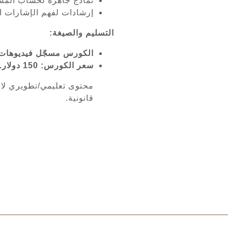
نماذج جاهزة لحساب المس
إرشادات لفهم الإشارات ال
التسليم والصيغة:
الكورس مسجّل فيديوهات 
سعر الكورس: 150 دولار.
محتوى تعليمي/تطويري لا يقد
قانونية.