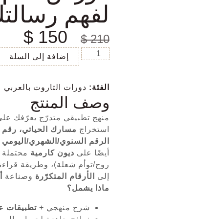
لفهم رسالتك
$
150
$
210
إضافة إلى السلة
الفئة:
دورات التاروت بالعربي
وصف المنتج
منهج تطبيقي متدرّج يعرّفك عل
استخراج
مسارك الحياتي، رقم 
الرقم السنوي/الشهري/اليومي
و
أيضًا على
ديون كارمية
محتملة و
روح/توأم شعلة)، وطريقة قراء
إلى
الأرقام المتكرّرة
وصناعة
أ
ماذا يشمل؟
شرح منهجي +
تطبيقات ع