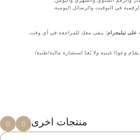
ار والرقم السنوي والشهري واليومي.
رقمية في التوقيت والرسائل اليومية.
على تيليجرام
؛ يبقى معك للمراجعة في أي وقت.
ّم وعودًا غيبية ولا يُعدّ استشارة مالية/طبية/
منتجات اخرى