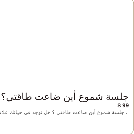
جلسة شموع أين ضاعت طاقتي؟
$
99
جلسة شموع أين ضاعت طاقتي ؟ هل توجد في حياتك علاقة تجعلك تشعرين بالتعب أو الحزن بعد كل تواصل؟ هل...