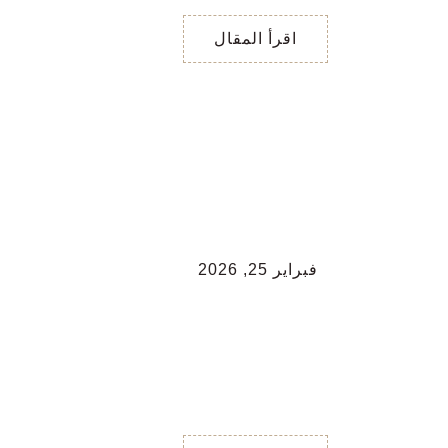
تحتاج أن تتعامل بهدوء
اقرأ المقال
فبراير 25, 2026
طاقة سلبيّة تلاحقك
…
طاقة سلبيّة تلاحقك … اختر
بطاقة … البطاقة ١ ( يسار )
/ طاقة جمود لأهدافك و
خمول في شغفك