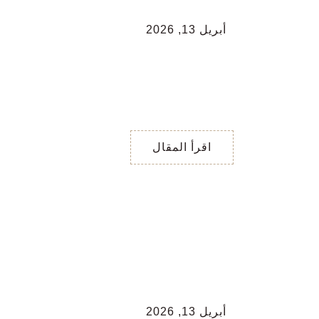
أبريل 13, 2026
فكّر في سؤال إجابته
نعم او لا …
فكّر في سؤال إجابته نعم او
لا … اختر رقم …. من واحد
إلى ثمانية بطاقة رقم
اقرأ المقال
أبريل 13, 2026