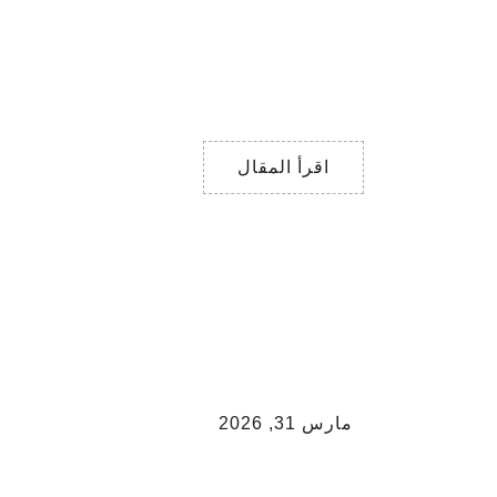
يوجد طرف ثالث ؟
اجابات نعم او لا / هل يوجد
طرف ثالث ؟ اختر اول
بطاقة تنجذب لها البطاقة
الأولى تشير هذه
اقرأ المقال
مارس 31, 2026
اجابات نعم و لا / هل
ينوي الزواج؟