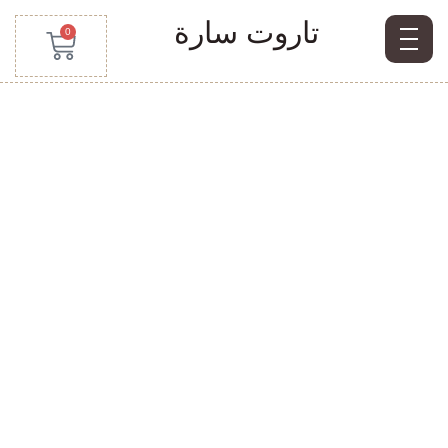
تاروت سارة
0
قراءات تاروت مجانية
لتوجيهك كل يوم بوضوح
ووعي
قراءات تاروت يومية
صفحة القراءات يومية هي
مساحة مخصّصة لتقديم