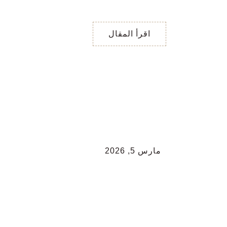
مع المجموعة على موضوع
معين ، تحضر اجتماع ،
اقرأ المقال
مارس 5, 2026
تاروت اليوم لكلّ
الأبراج
تاروت اليوم لكلّ الأبراج
برج الحمل ♈️ / غيّر نظرتك
لبعض الأمور أو الأشخاص .