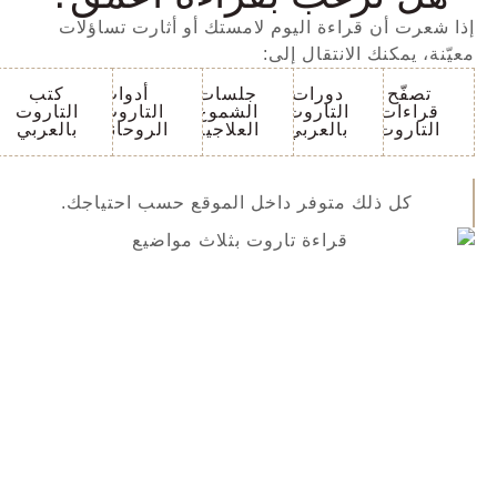
إذا شعرت أن قراءة اليوم لامستك أو أثارت تساؤلات
معيّنة، يمكنك الانتقال إلى:
تصفّح
دورات
جلسات
أدوات
كتب
قراءات
التاروت
الشموع
التاروت و
التاروت
التاروت
بالعربي
العلاجية
الروحانيات
بالعربي
كل ذلك متوفر داخل الموقع حسب احتياجك.