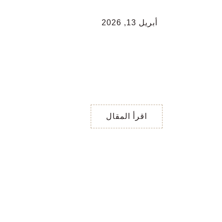
أبريل 13, 2026
اختر رقم … أين تتّجه
؟
اختر رقم … أين تتّجه ؟
إلى أين تتّجه ؟ اختر رقم …
من واحد إلى ثمانية
البطاقة
اقرأ المقال