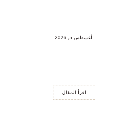
أغسطس 5, 2026
تاروت ما هي رسالتك
في الحياة ؟
تاروت ما هي رسالتك في
الحياة ؟ إشارة لك بخصوص
رسالتك في الحياة اختر رقم
…. بطاقة 1 / لديك
اقرأ المقال