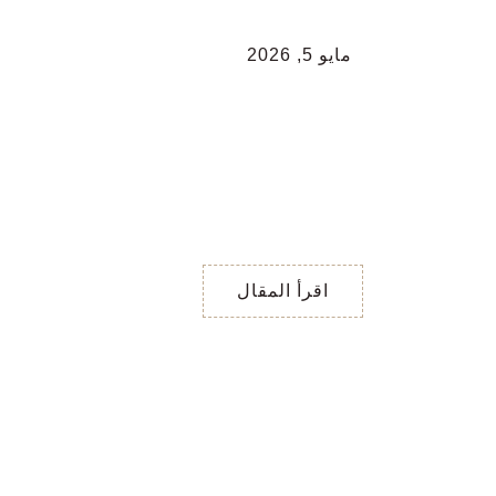
مايو 5, 2026
رسالة شهر مايو ،
اختر بطاقة تاروت …
رسالة شهر مايو ، اختر
بطاقة تاروت … رسائل شهر
مايو … اختر حجر الحجر
الأحمر/ تلتقي بأصدقاء،
توسّع في
اقرأ المقال