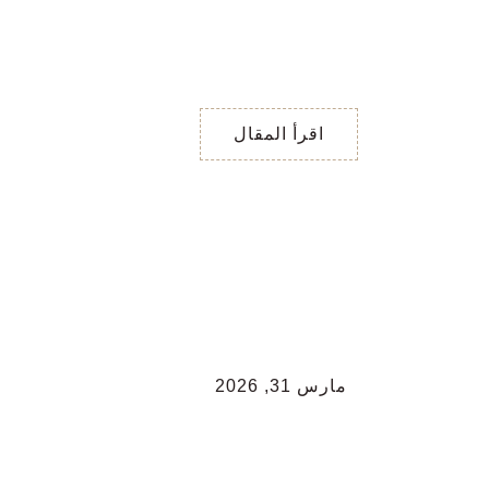
اجابات نعم و لا / هل ينوي
الزواج؟ البطاقة 1 /
تعكس شخصية رجل ثابت،
ناضج، ويبحث عن
اقرأ المقال
مارس 31, 2026
تاروت نعم أو لا / هل
يحبني؟
تاروت نعم أو لا / هل يحبني؟