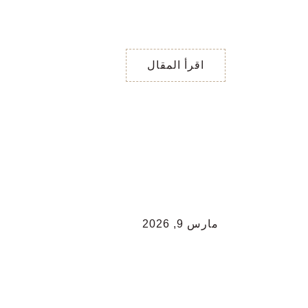
اختر اول بطاقة تنجذب لها
… 1. نعم، لكنه يخفي
مشاعره أو لا
اقرأ المقال
مارس 9, 2026
تاروت اليوم 9 مارس
لكلّ الأبراج
تاروت اليوم 9 مارس لكلّ
الأبراج برج الحمل ♈️ / تتفقّ