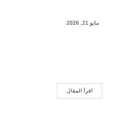
مايو 21, 2026
ماهي افكاره عن
علاقتكم ؟ اختر رقم
…
ما هي افكاره عن علاقتكم ؟
اختر رقم … بطاقة الرقم 1
/ يرى أنّها علاقة لها حدود و
قيود
اقرأ المقال