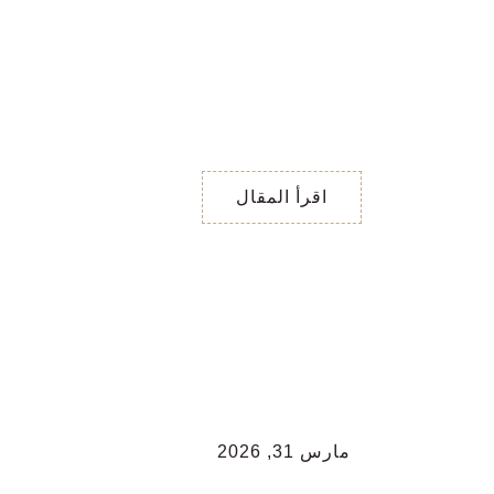
ما هو مصير علاقته
مع الطّرف الثالث ؟
ما هو مصير علاقته مع
الطّرف الثالث ؟ ( اختر
بطاقة …) الساحر: العلاقة
مع الطرف الثالث بدأت بقوة
اقرأ المقال
مارس 31, 2026
اجابات نعم او لا / هل