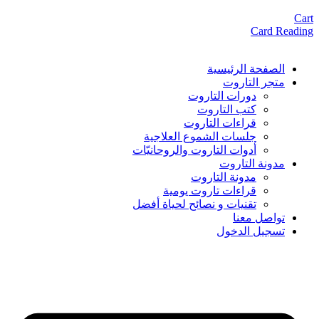
Cart
Card Reading
الصفحة الرئيسية
متجر التاروت
دورات التاروت
كتب التاروت
قراءات التاروت
جلسات الشموع العلاجية
أدوات التاروت والروحانيّات
مدونة التاروت
مدونة التاروت
قراءات تاروت يومية
تقنيات و نصائح لحياة أفضل
تواصل معنا
تسجيل الدخول