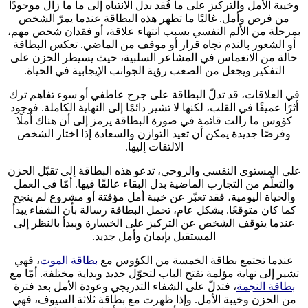
وخيبة الأمل والتركيز على ما فُقد بدل الانتباه إلى ما ما زال موجودًا
من فرص وأمل. غالبًا ما تظهر هذه البطاقة عندما يمرّ الشخص
بمرحلة من الألم النفسي بسبب انتهاء علاقة، أو فقدان شخص مهم،
أو الشعور بالندم تجاه قرار أو موقف من الماضي. تعكس البطاقة
حالة من الانغماس في المشاعر السلبية، حيث يسيطر الحزن على
التفكير ويجعل من الصعب رؤية الجوانب الإيجابية في الحياة.
في العلاقات، قد تدلّ البطاقة على جرح عاطفي أو سوء تفاهم ترك
أثرًا عميقًا في القلب، لكنها لا تشير دائمًا إلى النهاية الكاملة. فوجود
كؤوس ما زالت قائمة في صورة البطاقة يرمز إلى أن هناك أملًا
وفرصًا جديدة يمكن أن تعيد التوازن والسعادة إذا اختار الشخص
الالتفات إليها.
على المستوى النفسي والروحي، تدعو هذه البطاقة إلى تقبّل الحزن
والتعلّم من التجارب الماضية بدل البقاء عالقًا فيها. أمّا في العمل
والحياة اليومية، فقد تعبّر عن خيبة أمل مؤقتة أو مشروع لم ينجح
كما كان متوقعًا. بشكل عام، تحمل البطاقة رسالة بأن الشفاء يبدأ
عندما يتوقف الشخص عن التركيز على الخسارة ويبدأ بالنظر إلى
المستقبل بإيمان وأمل جديد.
عندما تجتمع بطاقة الخمسة من الكؤوس مع
بطاقة الموت
، فهي
تشير إلى نهاية مؤلمة تفتح الباب لتحوّل جديد وبداية مختلفة. أمّا مع
بطاقة النجمة
، فتدلّ على الشفاء التدريجي وعودة الأمل بعد فترة
من الحزن وخيبة الأمل. وإذا ظهرت مع بطاقة ثلاثة السيوف، فهي