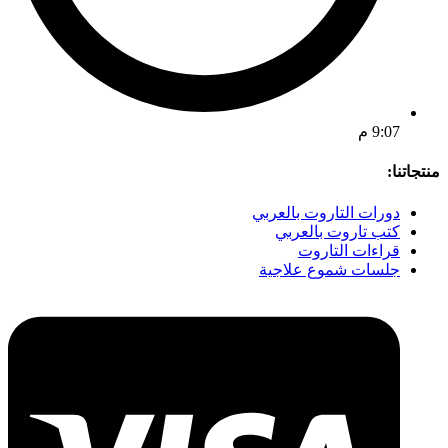
9:07 م
منتجاتنا:
دورات التاروت بالعربي
كتب تاروت بالعربي
قراءات التاروت
جلسات شموع علاجية