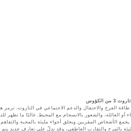
من أوائل مواقع التاروت العربية المتخصّصة منذ 2017
 من الكؤوس
 طاقة الفرح والاحتفال والدعم الاجتماعي في التاروت. ترمز ه
أو العائلة، والشعور بالانسجام مع المحيط. غالبًا ما تظهر للدل
يجمع الأشخاص المقربين ويخلق أجواء مليئة بالمحبة والتفاهم.
يئة بالمرح والتقارب العاطفي، وقد تدلّ على تعارف جديد يتم 