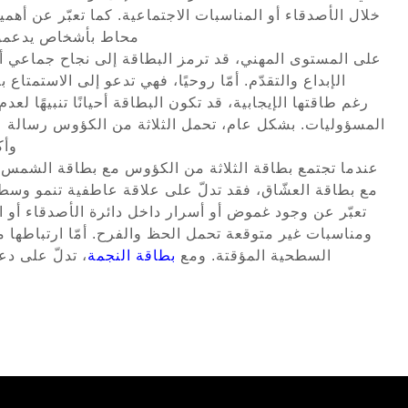
خلال الأصدقاء أو المناسبات الاجتماعية. كما تعبّر عن أ
محاط بأشخاص يدعمونه
على المستوى المهني، قد ترمز البطاقة إلى نجاح جماعي أو
الإبداع والتقدّم. أمّا روحيًا، فهي تدعو إلى الاستمتاع
رغم طاقتها الإيجابية، قد تكون البطاقة أحيانًا تنبيهًا ل
المسؤوليات. بشكل عام، تحمل الثلاثة من الكؤوس رسالة عن
وأك
عندما تجتمع بطاقة الثلاثة من الكؤوس مع
بطاقة الشمس
،
مع بطاقة العشّاق، فقد تدلّ على علاقة عاطفية تنمو وسط
تعبّر عن وجود غموض أو أسرار داخل دائرة الأصدقاء أو ال
ومناسبات غير متوقعة تحمل الحظ والفرح. أمّا ارتباطها م
السطحية المؤقتة. ومع
بطاقة النجمة
، تدلّ على دع